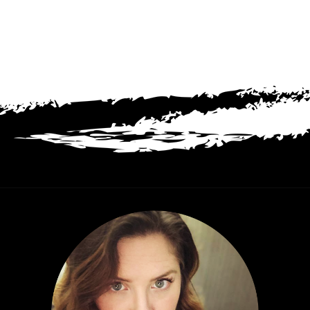
— Întoarce-te, i-am ordonat, și al naibii să
fiu dacă nu s-a conformat imediat,
întorcându-se și sprijinindu-și mâinile de
suprafața lemnului negru.
Încă își freca coapsele când am ajuns în
dreptul pianului și m-am așezat chiar în
spatele ei. Mi-am plimbat arătătorul de-a
lungul mâinii ei, până la umăr, simțind
fiecare centimetru de piele.
— Ce urma să spui în confesional? am
întrebat pe un ton grav. Și amintește-ți că
minciuna e un păcat.
A tremurat.
— Nu pot să spun. Nu aici. Nu ție.”