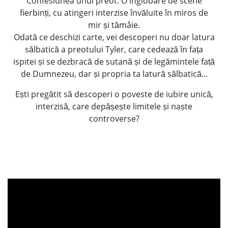
Confesiunea unui preot. O înglobare de scene
fierbinți, cu atingeri interzise învăluite în miros de
mir și tămâie.
Odată ce deschizi carte, vei descoperi nu doar latura
sălbatică a preotului Tyler, care cedează în fața
ispitei și se dezbracă de sutană și de legămintele față
de Dumnezeu, dar și propria ta latură sălbatică...
Ești pregătit să descoperi o poveste de iubire unică,
interzisă, care depășește limitele și naște
controverse?