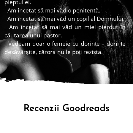
pieptul ei.
Am încetat să mai văd o penitentă.
Am încetat să mai văd un copil al Domnului.
Am încetat să mai văd un miel pierdut în
căutarea unui pastor.
Vedeam doar o femeie cu dorințe – dorințe
desăvârșite, cărora nu le poți rezista.
Am făcut un pas în spate, trăgând aer
adânc, o parte curajoasă a conștiinței mele
încercând să revină la realitate, iar ea a făcut
o tentativă de pas afară din confesional,
fixându-mă în continuare cu privirea. Am
lăsat-o să treacă pe lângă mine, dar nu din
Recenzii Goodreads
cauză că îmi doream să plece sau pentru că
îmi doream ca acea ispită să înceteze. Nu,
mai degrabă îi ofeream o ultimă șansă să