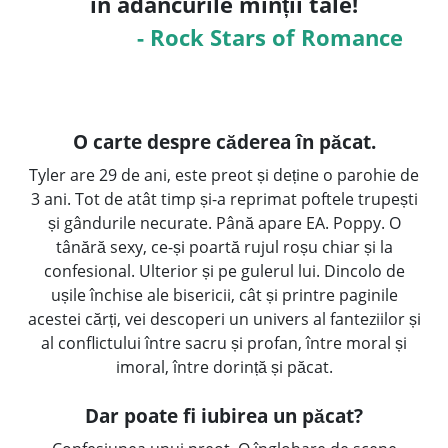
în adâncurile minții tale!
- Rock Stars of Romance
O carte despre căderea în păcat.
Tyler are 29 de ani, este preot și deține o parohie de
3 ani. Tot de atât timp și-a reprimat poftele trupești
și gândurile necurate. Până apare EA. Poppy. O
tânără sexy, ce-și poartă rujul roșu chiar și la
confesional. Ulterior și pe gulerul lui. Dincolo de
ușile închise ale bisericii, cât și printre paginile
acestei cărți, vei descoperi un univers al fanteziilor și
al conflictului între sacru și profan, între moral și
imoral, între dorință și păcat.
Dar poate fi iubirea un păcat?