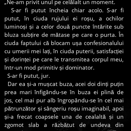
„Ne-am privit unul pe celălalt un moment.
S-ar fi putut încheia chiar acolo. S-ar fi
putut, în ciuda rujului ei roșu, a ochilor
luminoși și a celor două puncte întărite sub
bluza subțire de mătase pe care o purta. În
ciuda faptului că blocam ușa confesionalului
cu umerii mei lați, în ciuda puterii, satisfacției
și dorinței pe care le transmitea corpul meu,
într-un mod primitiv și dominator.
S-ar fi putut, jur.
Dar ea și-a mușcat buza, acei doi dinți puțin
prea mari înfigându-se în buza ei plină de
jos, cel mai pur alb îngropându-se în cel mai
pătrunzător și sângeriu roșu imaginabil, apoi
și-a frecat coapsele una de cealaltă și un
zgomot slab a răzbătut de undeva din